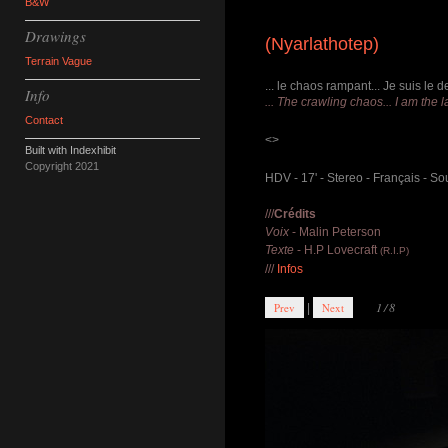
B&W
Drawings
(Nyarlathotep)
Terrain Vague
... le chaos rampant... Je suis le de
Info
... The crawling chaos... I am the las
Contact
<>
Built with
Indexhibit
Copyright 2021
HDV - 17' - Stereo - Français - Sou
///
Crédits
Voix
- Malin Peterson
Texte
- H.P Lovecraft
(R.I.P)
///
Infos
1/8
Prev
Next
|