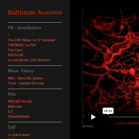
Balthazar Auxietre
VR - Installations
/
The Fifth Sleep / Le 5° Sommeil
FIREBIRD: La Péri
The Cave
EIDOLON
Le conseil des 100 clochers
Music Videos
M83 - Steve Mc Queen
Trust - Joyland (Promo)
Film
PROJET EX-60
Welcome
ILS
(Nyarlathotep)
Still
(Extrait)
Le grand autre